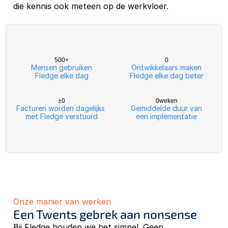
die kennis ook meteen op de werkvloer. 
500
+
0
Mensen gebruiken
Ontwikkelaars maken
Fledge elke dag
Fledge elke dag beter
±
0
0
weken
Facturen worden dagelijks 
Gemiddelde duur van
met Fledge verstuurd
een implementatie
Onze manier van werken
Een Twents gebrek aan nonsense
Bij Fledge houden we het simpel. Geen 